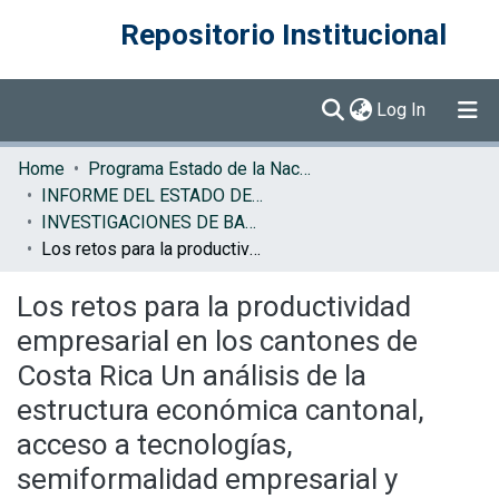
Repositorio Institucional
(current)
Log In
Communities & Collections
Home
Programa Estado de la Nación (PEN)
INFORME DEL ESTADO DE LA NACION
Browse DSpace
INVESTIGACIONES DE BASE EN
Los retos para la productividad empresarial en los cantones de Costa Rica Un análisis de la estructura económica cantonal, acceso a tecnologías, semiformalidad empresarial y participación de la mujer (Documento de trabajo)
Statistics
Los retos para la productividad
empresarial en los cantones de
Costa Rica Un análisis de la
estructura económica cantonal,
acceso a tecnologías,
semiformalidad empresarial y