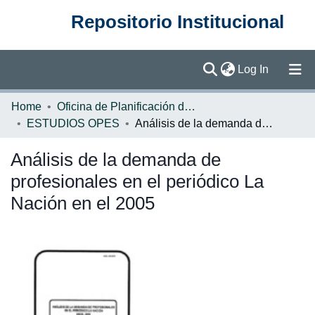
Repositorio Institucional
(current)
Log In
Communities & Collections
Home
Oficina de Planificación de la Educación Superior (OPES)
ESTUDIOS OPES
Análisis de la demanda de profesionales en el periódico La Nación en el 2005
Browse DSpace
Análisis de la demanda de
Statistics
profesionales en el periódico La
Nación en el 2005