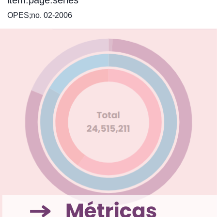
item.page.series
OPES;no. 02-2006