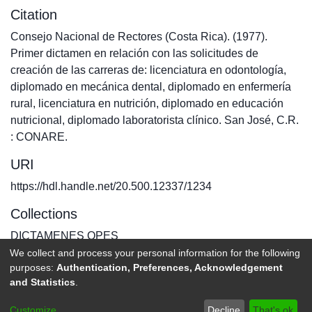
Citation
Consejo Nacional de Rectores (Costa Rica). (1977).
Primer dictamen en relación con las solicitudes de
creación de las carreras de: licenciatura en odontología,
diplomado en mecánica dental, diplomado en enfermería
rural, licenciatura en nutrición, diplomado en educación
nutricional, diplomado laboratorista clínico. San José, C.R.
: CONARE.
URI
https://hdl.handle.net/20.500.12337/1234
Collections
DICTAMENES OPES
We collect and process your personal information for the following
purposes:
Authentication, Preferences, Acknowledgement
Full item page
and Statistics
.
DSpace software
copyright © 2002-2026
LYRASIS
Customize
Decline
That's ok