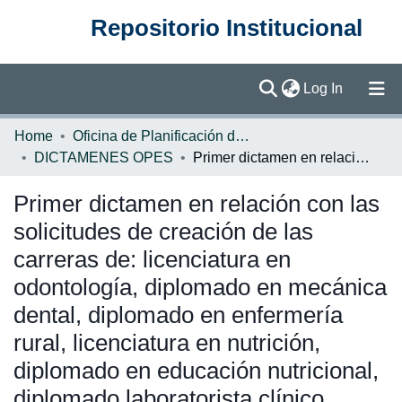
Repositorio Institucional
(current)
Log In
Communities & Collections
Home
Oficina de Planificación de la Educación Superior (OPES)
DICTAMENES OPES
Primer dictamen en relación con las solicitudes de creación de las carreras de: licenciatura en odontología, diplomado en mecánica dental, diplomado en enfermería rural, licenciatura en nutrición, diplomado en educación nutricional, diplomado laboratorista clínico
Browse DSpace
Primer dictamen en relación con las
Statistics
solicitudes de creación de las
carreras de: licenciatura en
odontología, diplomado en mecánica
dental, diplomado en enfermería
rural, licenciatura en nutrición,
diplomado en educación nutricional,
diplomado laboratorista clínico