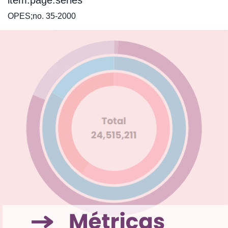
item.page.series
OPES;no. 35-2000