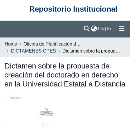
Repositorio Institucional
(current)
Log In
Communities & Collections
Home
Oficina de Planificación de la Educación Superior (OPES)
DICTAMENES OPES
Dictamen sobre la propuesta de creación del doctorado en derecho en la Universidad Estatal a Distancia
Browse DSpace
Dictamen sobre la propuesta de
Statistics
creación del doctorado en derecho
en la Universidad Estatal a Distancia