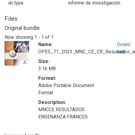
dc.type
informe de investigación
Files
Original bundle
Now showing
1 - 1 of 1
Name:
Downl
OPES_71_2023_MNC_CE_CR_Resultados_apre
oad
Size:
3.16 MB
Format:
Adobe Portable Document
Format
Description:
MNCCE RESULTADOS
ENSENANZA FRANCES