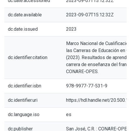
dc.date.accessioned
2023-09-07T15:12:32Z
dc.date.available
2023-09-07T15:12:32Z
dc.date.issued
2023
Marco Nacional de Cualificacio
las Carreras de Educación en C
dc.identifier.citation
(2023). Resultados de aprendiza
carrera de enseñanza del francé
CONARE-OPES.
dc.identifier.isbn
978-9977-77-531-9
dc.identifier.uri
https://hdl.handle.net/20.500.
dc.language.iso
es
dc.publisher
San José, C.R. : CONARE-OPES