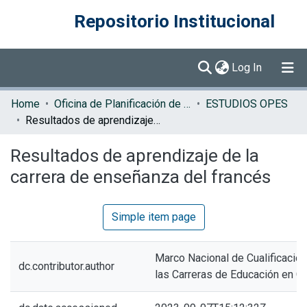
Repositorio Institucional
(current)
Log In
Communities & Collections
Home
Oficina de Planificación de la Educación Superior (OPES)
ESTUDIOS OPES
Resultados de aprendizaje de la carrera de enseñanza del francés
Browse DSpace
Resultados de aprendizaje de la
Statistics
carrera de enseñanza del francés
Simple item page
Marco Nacional de Cualificacio
dc.contributor.author
las Carreras de Educación en C