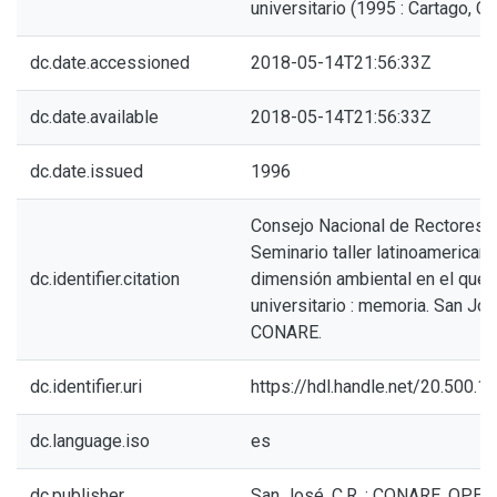
universitario (1995 : Cartago, C.R
dc.date.accessioned
2018-05-14T21:56:33Z
dc.date.available
2018-05-14T21:56:33Z
dc.date.issued
1996
Consejo Nacional de Rectores. 
Seminario taller latinoamericano
dc.identifier.citation
dimensión ambiental en el queh
universitario : memoria. San José
CONARE.
dc.identifier.uri
https://hdl.handle.net/20.500.
dc.language.iso
es
dc.publisher
San José, C.R. : CONARE, OPES