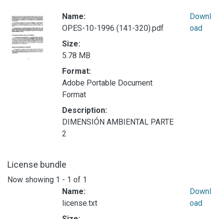
Name:
Downl
OPES-10-1996 (141-320).pdf
oad
Size:
5.78 MB
Format:
Adobe Portable Document
Format
Description:
DIMENSIÓN AMBIENTAL PARTE
2
License bundle
Now showing
1 - 1 of 1
Name:
Downl
license.txt
oad
Size: