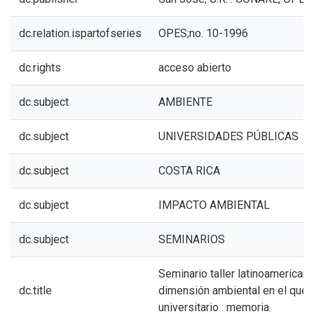
dc.relation.ispartofseries
OPES;no. 10-1996
dc.rights
acceso abierto
dc.subject
AMBIENTE
dc.subject
UNIVERSIDADES PÚBLICAS
dc.subject
COSTA RICA
dc.subject
IMPACTO AMBIENTAL
dc.subject
SEMINARIOS
Seminario taller latinoamericano
dc.title
dimensión ambiental en el queh
universitario : memoria.