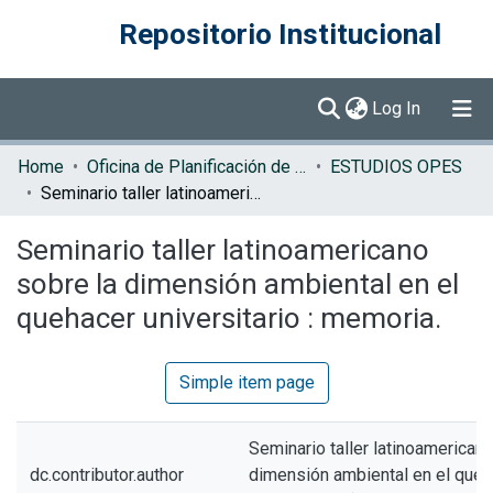
Repositorio Institucional
(current)
Log In
Communities & Collections
Home
Oficina de Planificación de la Educación Superior (OPES)
ESTUDIOS OPES
Seminario taller latinoamericano sobre la dimensión ambiental en el quehacer universitario : memoria.
Browse DSpace
Seminario taller latinoamericano
Statistics
sobre la dimensión ambiental en el
quehacer universitario : memoria.
Simple item page
Seminario taller latinoamericano
dc.contributor.author
dimensión ambiental en el queh