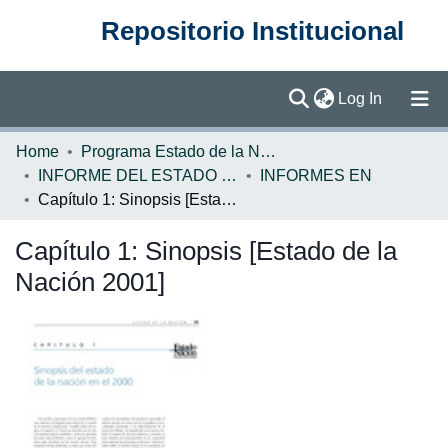
Repositorio Institucional
(current)
Log In
Communities & Collections
Home
Programa Estado de la Nación (PEN)
INFORME DEL ESTADO DE LA NACION
INFORMES EN
Browse DSpace
Capítulo 1: Sinopsis [Estado de la Nación 2001]
Statistics
Capítulo 1: Sinopsis [Estado de la
Nación 2001]