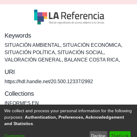
Keywords
SITUACIÓN AMBIENTAL
,
SITUACIÓN ECONÓMICA
,
SITUACIÓN POLÍTICA
,
SITUACIÓN SOCIAL
,
VALORACIÓN GENERAL
,
BALANCE COSTA RICA
,
URI
https://hdl.handle.net/20.500.12337/2992
Collections
INFORMES EN
We collect and process your personal information for the following
purposes:
Authentication, Preferences, Acknowledgement
Full item page
and Statistics
.
DSpace software
copyright © 2002-2026
LYRASIS
Customize
Decline
That's ok