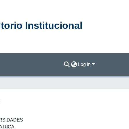
orio Institucional
Log In
3
RSIDADES
A RICA