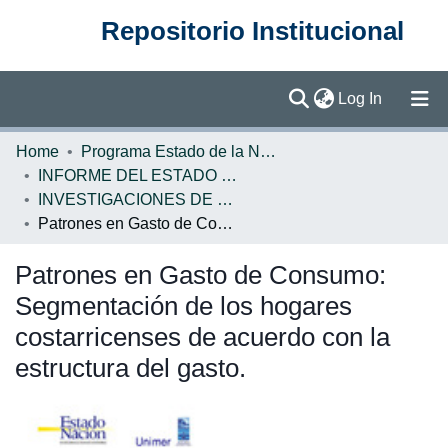
Repositorio Institucional
(current)
Log In
Communities & Collections
Home
Programa Estado de la Nación (PEN)
INFORME DEL ESTADO DE LA NACION
Browse DSpace
INVESTIGACIONES DE BASE EN
Patrones en Gasto de Consumo: Segmentación de los hogares costarricenses de acuerdo con la estructura del gasto.
Statistics
Patrones en Gasto de Consumo:
Segmentación de los hogares
costarricenses de acuerdo con la
estructura del gasto.