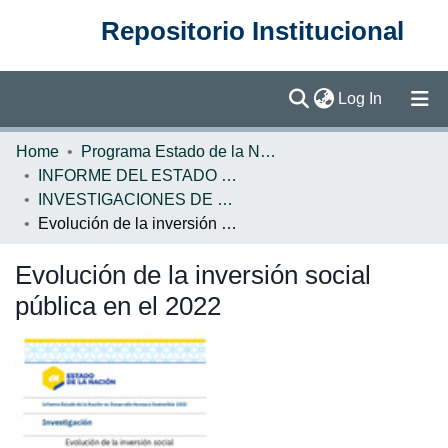
Repositorio Institucional
(current)
Log In
Communities & Collections
Home
Programa Estado de la Nación (PEN)
INFORME DEL ESTADO DE LA NACION
Browse DSpace
INVESTIGACIONES DE BASE EN
Evolución de la inversión social pública en el 2022
Statistics
Evolución de la inversión social
pública en el 2022