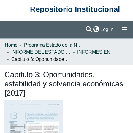
Repositorio Institucional
(current)
Log In
Communities & Collections
Home
Programa Estado de la Nación (PEN)
INFORME DEL ESTADO DE LA NACION
INFORMES EN
Browse DSpace
Capítulo 3: Oportunidades, estabilidad y solvencia económicas [2017]
Statistics
Capítulo 3: Oportunidades,
estabilidad y solvencia económicas
[2017]