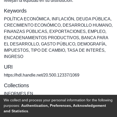
reflejan la equidad en su distribución.
Keywords
POLÍTICA ECONÓMICA
,
INFLACIÓN
,
DEUDA PÚBLICA
,
CRECIMIENTO ECONÓMICO
,
DESARROLLO HUMANO
,
FINANZAS PÚBLICAS
,
EXPORTACIONES
,
EMPLEO
,
ENCADENAMIENTOS PRODUCTIVOS
,
BANCA PARA
EL DESARROLLO
,
GASTO PÚBLICO
,
DEMOGRAFÍA
,
IMPUESTOS
,
TIPO DE CAMBIO
,
TASA DE INTERÉS
,
INGRESO
URI
https://hdl.handle.net/20.500.12337/1069
Collections
INFORMES EN
We collect and process your personal information for the following
purposes:
Authentication, Preferences, Acknowledgement
Full item page
and Statistics
.