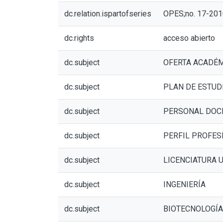
dc.relation.ispartofseries
OPES;no. 17-201
dc.rights
acceso abierto
dc.subject
OFERTA ACADÉ
dc.subject
PLAN DE ESTUD
dc.subject
PERSONAL DOC
dc.subject
PERFIL PROFES
dc.subject
LICENCIATURA 
dc.subject
INGENIERÍA
dc.subject
BIOTECNOLOGÍA