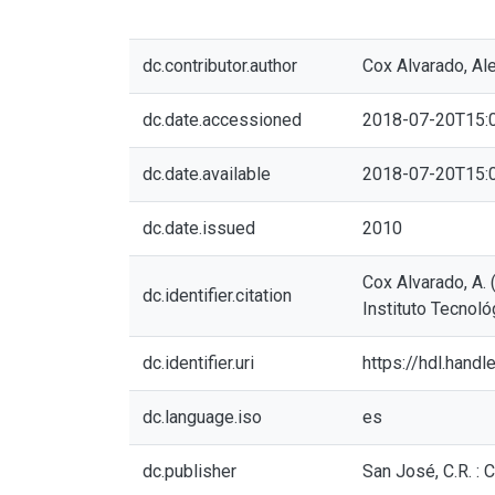
dc.contributor.author
Cox Alvarado, Al
dc.date.accessioned
2018-07-20T15:
dc.date.available
2018-07-20T15:
dc.date.issued
2010
Cox Alvarado, A. 
dc.identifier.citation
Instituto Tecnoló
dc.identifier.uri
https://hdl.hand
dc.language.iso
es
dc.publisher
San José, C.R. 