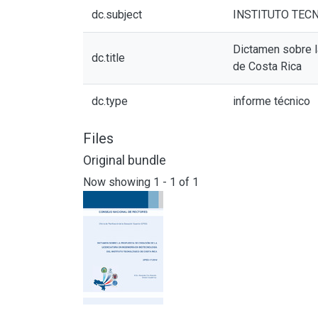
dc.subject
INSTITUTO TEC
Dictamen sobre la
dc.title
de Costa Rica
dc.type
informe técnico
Files
Original bundle
Now showing
1 - 1 of 1