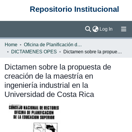
Repositorio Institucional
(current)
Log In
Communities & Collections
Home
Oficina de Planificación de la Educación Superior (OPES)
DICTAMENES OPES
Dictamen sobre la propuesta de creación de la maestría en ingeniería industrial en la Universidad de Costa Rica
Browse DSpace
Dictamen sobre la propuesta de
Statistics
creación de la maestría en
ingeniería industrial en la
Universidad de Costa Rica