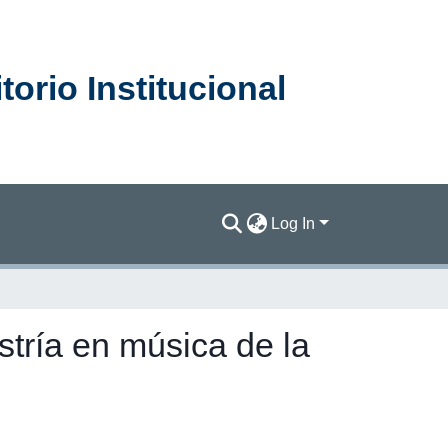
orio Institucional
Log In
tría en música de la