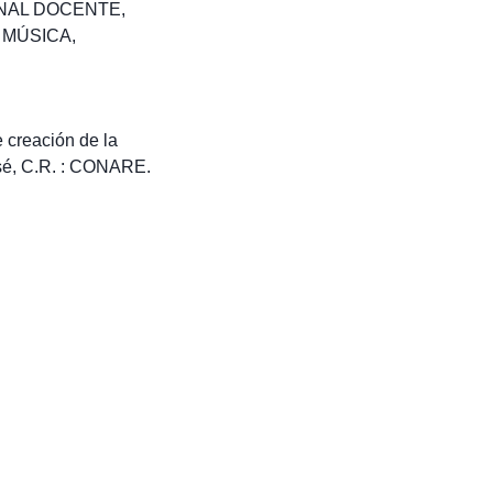
NAL DOCENTE
,
,
MÚSICA
,
 creación de la
osé, C.R. : CONARE.