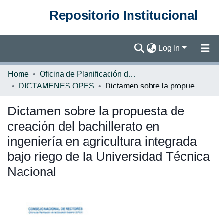
Repositorio Institucional
Log In
Communities & Collections
Home
Oficina de Planificación de la Educación Superior (OPES)
DICTAMENES OPES
Dictamen sobre la propuesta de creación del bachillerato en ingeniería en agricultura integrada bajo riego de la Universidad Técnica Nacional
Browse DSpace
Dictamen sobre la propuesta de
Statistics
creación del bachillerato en
ingeniería en agricultura integrada
bajo riego de la Universidad Técnica
Nacional