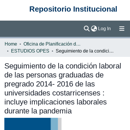
Repositorio Institucional
(current)
Log In
Communities & Collections
Home
Oficina de Planificación de la Educación Superior (OPES)
ESTUDIOS OPES
Seguimiento de la condición laboral de las personas graduadas de pregrado 2014- 2016 de las universidades costarricenses : incluye implicaciones laborales durante la pandemia
Browse DSpace
Seguimiento de la condición laboral
Statistics
de las personas graduadas de
pregrado 2014- 2016 de las
universidades costarricenses :
incluye implicaciones laborales
durante la pandemia