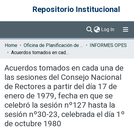
Repositorio Institucional
(current)
Log In
Communities & Collections
Home
Oficina de Planificación de la Educación Superior (OPES)
INFORMES OPES
Acuerdos tomados en cada una de las sesiones del Consejo Nacional de Rectores a partir del día 17 de enero de 1979, fecha en que se celebró la sesión nº127 hasta la sesión nº30-23, celebrada el día 1º de octubre 1980
Browse DSpace
Acuerdos tomados en cada una de
Statistics
las sesiones del Consejo Nacional
de Rectores a partir del día 17 de
enero de 1979, fecha en que se
celebró la sesión nº127 hasta la
sesión nº30-23, celebrada el día 1º
de octubre 1980