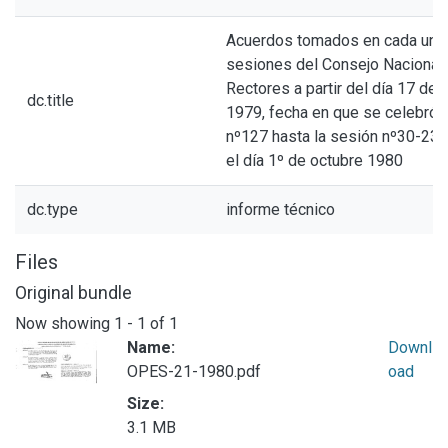
Acuerdos tomados en cada una 
sesiones del Consejo Nacional
Rectores a partir del día 17 de 
dc.title
1979, fecha en que se celebró 
nº127 hasta la sesión nº30-23,
el día 1º de octubre 1980
dc.type
informe técnico
Files
Original bundle
Now showing
1 - 1 of 1
Name:
Downl
OPES-21-1980.pdf
oad
Size:
3.1 MB