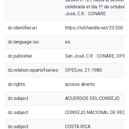
celebrada el día 1º de octubre 
José, C.R. : CONARE.
dc.identifier.uri
https://hdl.handle.net/20.500.
dc.language.iso
es
dc.publisher
San José, C.R. : CONARE, OPES
dc.relation.ispartofseries
OPES;no. 21-1980
dc.rights
acceso abierto
dc.subject
ACUERDOS DEL CONSEJO
dc.subject
CONSEJO NACIONAL DE RECT
dc.subject
COSTA RICA