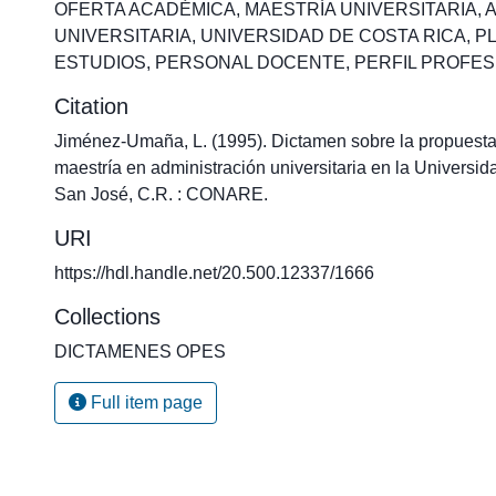
OFERTA ACADÉMICA
,
MAESTRÍA UNIVERSITARIA
,
A
UNIVERSITARIA
,
UNIVERSIDAD DE COSTA RICA
,
P
ESTUDIOS
,
PERSONAL DOCENTE
,
PERFIL PROFES
Citation
Jiménez-Umaña, L. (1995). Dictamen sobre la propuesta
maestría en administración universitaria en la Universid
San José, C.R. : CONARE.
URI
https://hdl.handle.net/20.500.12337/1666
Collections
DICTAMENES OPES
Full item page