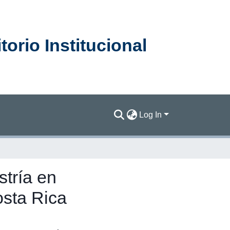
orio Institucional
Log In
stría en
osta Rica