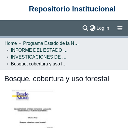
Repositorio Institucional
(current)
Log In
Communities & Collections
Home
Programa Estado de la Nación (PEN)
INFORME DEL ESTADO DE LA NACION
Browse DSpace
INVESTIGACIONES DE BASE EN
Bosque, cobertura y uso forestal
Statistics
Bosque, cobertura y uso forestal