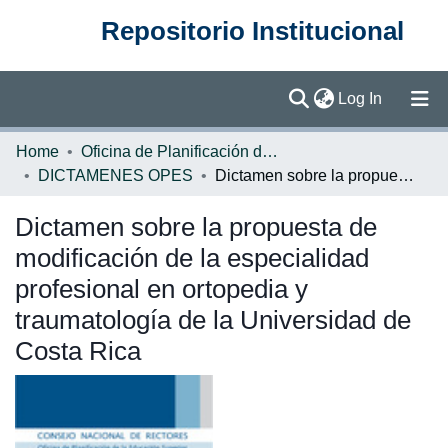
Repositorio Institucional
(current)
Log In
Communities & Collections
Home
Oficina de Planificación de la Educación Superior (OPES)
DICTAMENES OPES
Dictamen sobre la propuesta de modificación de la especialidad profesional en ortopedia y traumatología de la Universidad de Costa Rica
Browse DSpace
Dictamen sobre la propuesta de
Statistics
modificación de la especialidad
profesional en ortopedia y
traumatología de la Universidad de
Costa Rica