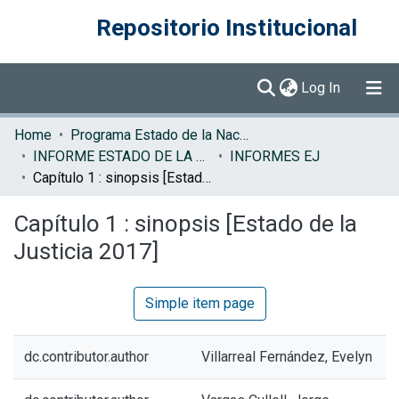
Repositorio Institucional
(current)
Log In
Communities & Collections
Home
Programa Estado de la Nación (PEN)
INFORME ESTADO DE LA JUSTICIA
INFORMES EJ
Browse DSpace
Capítulo 1 : sinopsis [Estado de la Justicia 2017]
Statistics
Capítulo 1 : sinopsis [Estado de la
Justicia 2017]
Simple item page
dc.contributor.author
Villarreal Fernández, Evelyn