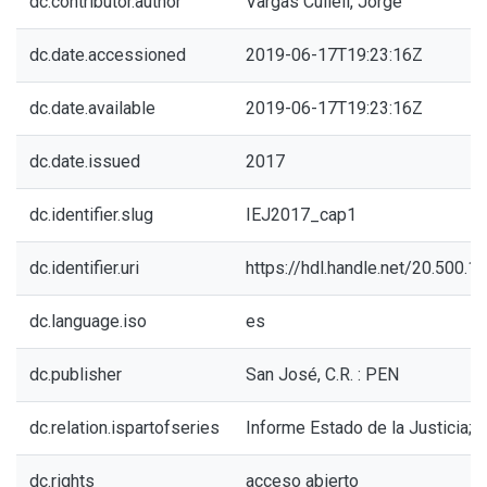
dc.contributor.author
Vargas Cullell, Jorge
dc.date.accessioned
2019-06-17T19:23:16Z
dc.date.available
2019-06-17T19:23:16Z
dc.date.issued
2017
dc.identifier.slug
IEJ2017_cap1
dc.identifier.uri
https://hdl.handle.net/20.500.
dc.language.iso
es
dc.publisher
San José, C.R. : PEN
dc.relation.ispartofseries
Informe Estado de la Justicia;2
dc.rights
acceso abierto