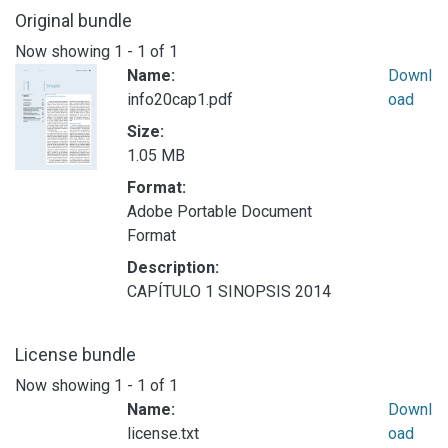
Original bundle
Now showing
1 - 1 of 1
Name:
Downl
info20cap1.pdf
oad
Size:
1.05 MB
Format:
Adobe Portable Document
Format
Description:
CAPÍTULO 1 SINOPSIS 2014
License bundle
Now showing
1 - 1 of 1
Name:
Downl
license.txt
oad