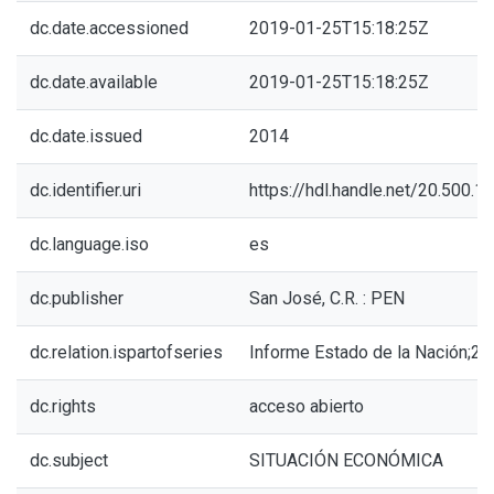
dc.date.accessioned
2019-01-25T15:18:25Z
dc.date.available
2019-01-25T15:18:25Z
dc.date.issued
2014
dc.identifier.uri
https://hdl.handle.net/20.500.
dc.language.iso
es
dc.publisher
San José, C.R. : PEN
dc.relation.ispartofseries
Informe Estado de la Nación;20
dc.rights
acceso abierto
dc.subject
SITUACIÓN ECONÓMICA