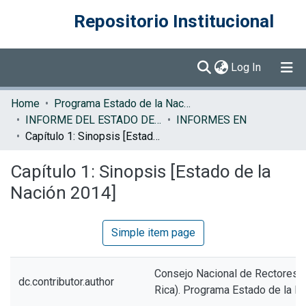
Repositorio Institucional
(current)
Log In
Communities & Collections
Home
Programa Estado de la Nación (PEN)
INFORME DEL ESTADO DE LA NACION
INFORMES EN
Browse DSpace
Capítulo 1: Sinopsis [Estado de la Nación 2014]
Statistics
Capítulo 1: Sinopsis [Estado de la
Nación 2014]
Simple item page
Consejo Nacional de Rectores 
dc.contributor.author
Rica). Programa Estado de la N