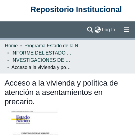
Repositorio Institucional
(current)
Log In
Communities & Collections
Home
Programa Estado de la Nación (PEN)
INFORME DEL ESTADO DE LA NACION
Browse DSpace
INVESTIGACIONES DE BASE EN
Acceso a la vivienda y política de atención a asentamientos en precario.
Statistics
Acceso a la vivienda y política de
atención a asentamientos en
precario.