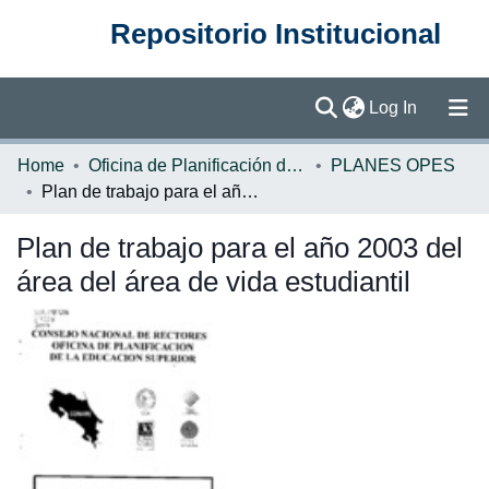
Repositorio Institucional
(current)
Log In
Communities & Collections
Home
Oficina de Planificación de la Educación Superior (OPES)
PLANES OPES
Plan de trabajo para el año 2003 del área del área de vida estudiantil
Browse DSpace
Plan de trabajo para el año 2003 del
Statistics
área del área de vida estudiantil