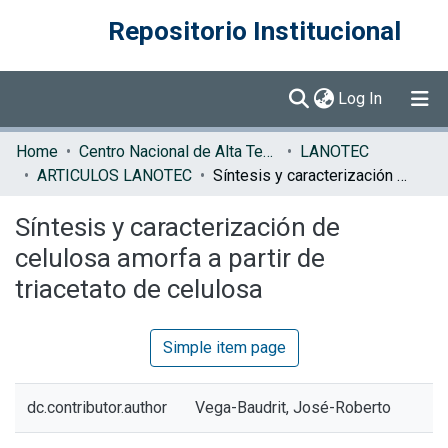
Repositorio Institucional
(current)
Log In
Communities & Collections
Home
Centro Nacional de Alta Tecnología (CENAT)
LANOTEC
ARTICULOS LANOTEC
Síntesis y caracterización de celulosa amorfa a partir de triacetato de celulosa
Browse DSpace
Síntesis y caracterización de
Statistics
celulosa amorfa a partir de
triacetato de celulosa
Simple item page
dc.contributor.author
Vega-Baudrit, José-Roberto