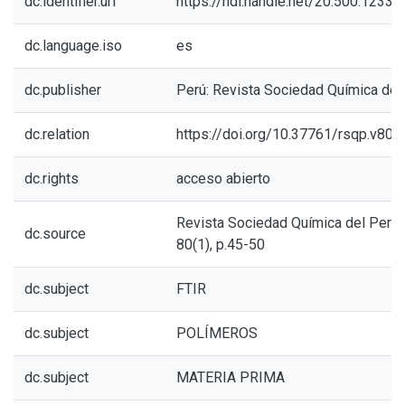
dc.identifier.uri
https://hdl.handle.net/20.500.1233
dc.language.iso
es
dc.publisher
Perú: Revista Sociedad Química del
dc.relation
https://doi.org/10.37761/rsqp.v80i
dc.rights
acceso abierto
Revista Sociedad Química del Perú, 
dc.source
80(1), p.45-50
dc.subject
FTIR
dc.subject
POLÍMEROS
dc.subject
MATERIA PRIMA