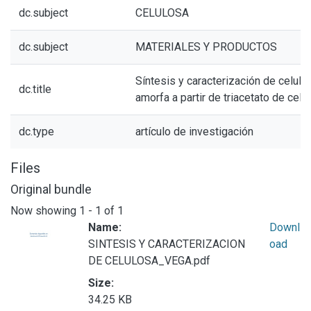
dc.subject
CELULOSA
dc.subject
MATERIALES Y PRODUCTOS
Síntesis y caracterización de celulo
dc.title
amorfa a partir de triacetato de celu
dc.type
artículo de investigación
Files
Original bundle
Now showing
1 - 1 of 1
Name:
Downl
SINTESIS Y CARACTERIZACION
oad
DE CELULOSA_VEGA.pdf
Size:
34.25 KB