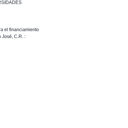
RSIDADES
a el financiamiento
 José, C.R. :