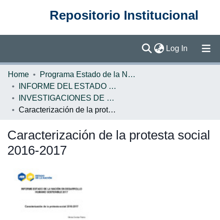
Repositorio Institucional
(current)
Log In
Communities & Collections
Home
Programa Estado de la Nación (PEN)
INFORME DEL ESTADO DE LA NACION
Browse DSpace
INVESTIGACIONES DE BASE EN
Caracterización de la protesta social 2016-2017
Statistics
Caracterización de la protesta social
2016-2017