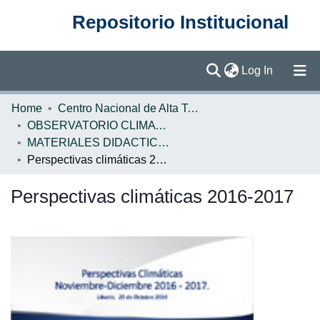
Repositorio Institucional
(current)
Log In
Communities & Collections
Home
Centro Nacional de Alta Tecnología (CENAT)
OBSERVATORIO CLIMATICO
Browse DSpace
MATERIALES DIDACTICOS OBSERVATORIO CLIMATICO
Perspectivas climáticas 2016-2017
Statistics
Perspectivas climáticas 2016-2017