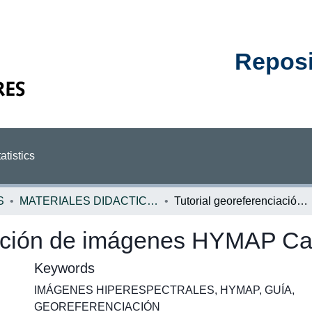
Reposit
atistics
S
MATERIALES DIDACTICOS PRIAS
Tutorial georeferenciación de imágenes HYMAP Carta 2005
iación de imágenes HYMAP Ca
Keywords
IMÁGENES HIPERESPECTRALES
,
HYMAP
,
GUÍA
,
GEOREFERENCIACIÓN