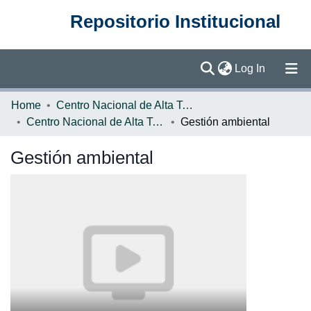
Repositorio Institucional
(current)
Log In
Communities & Collections
Home
Centro Nacional de Alta Tecnología (CENAT)
Centro Nacional de Alta Tecnología
Gestión ambiental
Browse DSpace
Gestión ambiental
Statistics