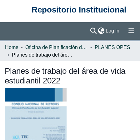
Repositorio Institucional
(current)
Log In
Communities & Collections
Home
Oficina de Planificación de la Educación Superior (OPES)
PLANES OPES
Planes de trabajo del área de vida estudiantil 2022
Browse DSpace
Planes de trabajo del área de vida
Statistics
estudiantil 2022