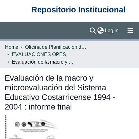
Repositorio Institucional
(current)
Log In
Communities & Collections
Home
Oficina de Planificación de la Educación Superior (OPES)
EVALUACIONES OPES
Browse DSpace
Evaluación de la macro y microevaluación del Sistema Educativo Costarricense 1994 - 2004 : informe final
Statistics
Evaluación de la macro y
microevaluación del Sistema
Educativo Costarricense 1994 -
2004 : informe final