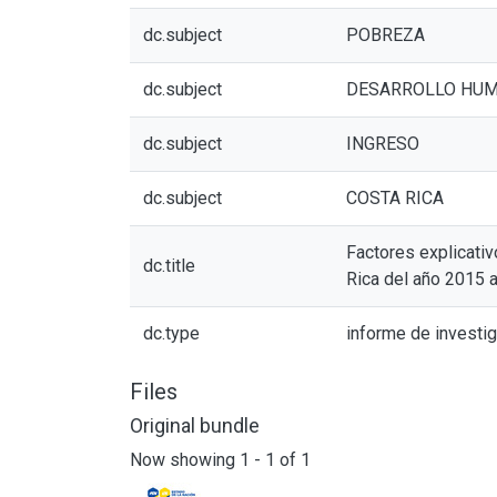
dc.subject
POBREZA
dc.subject
DESARROLLO HU
dc.subject
INGRESO
dc.subject
COSTA RICA
Factores explicativ
dc.title
Rica del año 2015 a
dc.type
informe de investi
Files
Original bundle
Now showing
1 - 1 of 1