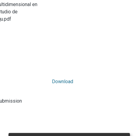
ultidimensional en
tudio de
u.pdf
Download
submission