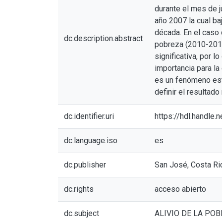
durante el mes de j
año 2007 la cual ba
década. En el caso
dc.description.abstract
pobreza (2010-2012
significativa, por 
importancia para la
es un fenómeno está
definir el resultad
dc.identifier.uri
https://hdl.handle
dc.language.iso
es
dc.publisher
San José, Costa Ri
dc.rights
acceso abierto
dc.subject
ALIVIO DE LA PO