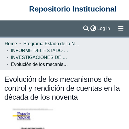
Repositorio Institucional
(current)
Log In
Communities & Collections
Home
Programa Estado de la Nación (PEN)
INFORME DEL ESTADO DE LA NACION
Browse DSpace
INVESTIGACIONES DE BASE EN
Evolución de los mecanismos de control y rendición de cuentas en la década de los noventa
Statistics
Evolución de los mecanismos de
control y rendición de cuentas en la
década de los noventa