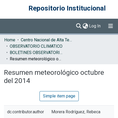
Repositorio Institucional
(current)
Log In
Communities & Collections
Home
Centro Nacional de Alta Tecnología (CENAT)
OBSERVATORIO CLIMATICO
Browse DSpace
BOLETINES OBSERVATORIO CLIMATICO
Resumen meteorológico octubre del 2014
Statistics
Resumen meteorológico octubre
del 2014
Simple item page
dc.contributor.author
Morera Rodríguez, Rebeca