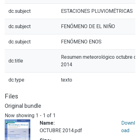
dc.subject
ESTACIONES PLUVIOMÉTRICAS
dc.subject
FENÓMENO DE EL NIÑO
dc.subject
FENÓMENO ENOS
Resumen meteorológico octubre de
dc.title
2014
dc.type
texto
Files
Original bundle
Now showing
1 - 1 of 1
Name:
Downl
OCTUBRE 2014.pdf
oad