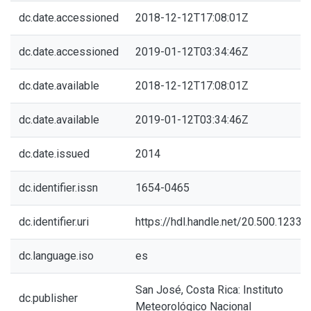
dc.date.accessioned
2018-12-12T17:08:01Z
dc.date.accessioned
2019-01-12T03:34:46Z
dc.date.available
2018-12-12T17:08:01Z
dc.date.available
2019-01-12T03:34:46Z
dc.date.issued
2014
dc.identifier.issn
1654-0465
dc.identifier.uri
https://hdl.handle.net/20.500.1233
dc.language.iso
es
San José, Costa Rica: Instituto
dc.publisher
Meteorológico Nacional