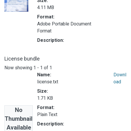
Size:
4.11 MB
Format:
Adobe Portable Document
Format
Description:
License bundle
Now showing
1 - 1 of 1
Name:
Downl
license.txt
oad
Size:
1.71 KB
Format:
No
Plain Text
Thumbnail
Description:
Available