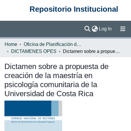
Repositorio Institucional
(current)
Log In
Communities & Collections
Home
Oficina de Planificación de la Educación Superior (OPES)
DICTAMENES OPES
Dictamen sobre a propuesta de creación de la maestría en psicología comunitaria de la Universidad de Costa Rica
Browse DSpace
Dictamen sobre a propuesta de
Statistics
creación de la maestría en
psicología comunitaria de la
Universidad de Costa Rica