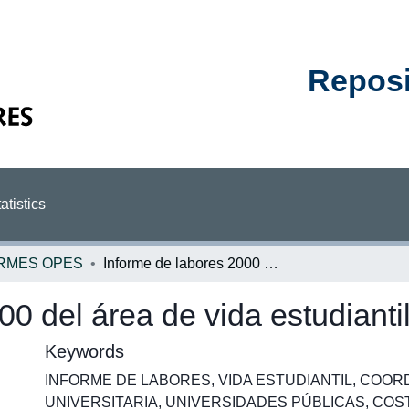
Reposit
atistics
RMES OPES
Informe de labores 2000 del área de vida estudiantil
0 del área de vida estudianti
Keywords
INFORME DE LABORES
,
VIDA ESTUDIANTIL
,
COORD
UNIVERSITARIA
,
UNIVERSIDADES PÚBLICAS
,
COST