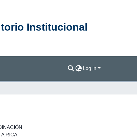
orio Institucional
Log In
l
INACIÓN
A RICA