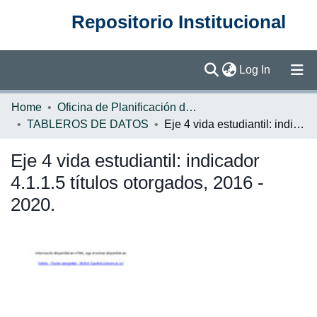
Repositorio Institucional
(current)
Log In
Communities & Collections
Home
Oficina de Planificación de la Educación Superior (OPES)
TABLEROS DE DATOS
Eje 4 vida estudiantil: indicador 4.1.1.5 títulos otorgados, 2016 - 2020.
Browse DSpace
Eje 4 vida estudiantil: indicador
Statistics
4.1.1.5 títulos otorgados, 2016 -
2020.