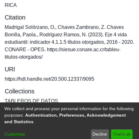
RICA
Citation
Madrigal Solórzano, O., Chaves Zambrano, Z. Chaves
Bonilla, Paola., Rodríguez Ramos, N. (2023). Eje 4 vida
estudiantil: indicador 4.1.1.5 títulos otorgados, 2016 - 2020.
CONARE - OPES. https://siesue.conare.ac.cr/tableu-
titulos-otorgados/
URI
https://hdl.handle.net/20.500.12337/9095
Collections
TABLEROS DE DATOS
We collect and process your personal information for the following
purposes:
Authentication, Preferences, Acknowledgement
Full item page
and Statistics
.
DSpace software
copyright © 2002-2026
LYRASIS
Customize
Decline
That's ok
Send Feedback
footer.link.politicas