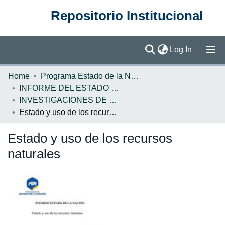
Repositorio Institucional
(current)
Log In
Communities & Collections
Home
Programa Estado de la Nación (PEN)
INFORME DEL ESTADO DE LA NACION
Browse DSpace
INVESTIGACIONES DE BASE EN
Estado y uso de los recursos naturales
Statistics
Estado y uso de los recursos
naturales