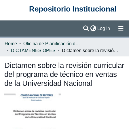
Repositorio Institucional
(current)
Log In
Communities & Collections
Home
Oficina de Planificación de la Educación Superior (OPES)
DICTAMENES OPES
Dictamen sobre la revisión curricular del programa de técnico en ventas de la Universidad Nacional
Browse DSpace
Dictamen sobre la revisión curricular
Statistics
del programa de técnico en ventas
de la Universidad Nacional