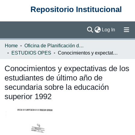
Repositorio Institucional
(current)
Log In
Communities & Collections
Home
Oficina de Planificación de la Educación Superior (OPES)
ESTUDIOS OPES
Conocimientos y expectativas de los estudiantes de último año de secundaria sobre la educación superior 1992
Browse DSpace
Conocimientos y expectativas de los
Statistics
estudiantes de último año de
secundaria sobre la educación
superior 1992