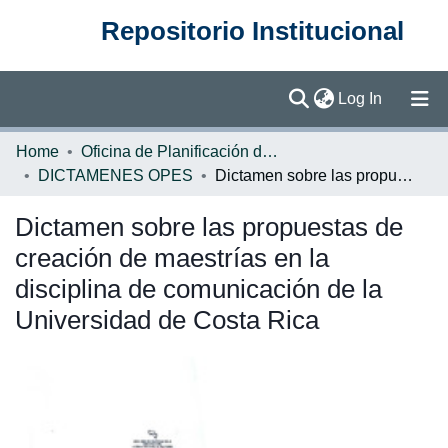
Repositorio Institucional
(current)
Log In
Communities & Collections
Home
Oficina de Planificación de la Educación Superior (OPES)
DICTAMENES OPES
Dictamen sobre las propuestas de creación de maestrías en la disciplina de comunicación de la Universidad de Costa Rica
Browse DSpace
Dictamen sobre las propuestas de
Statistics
creación de maestrías en la
disciplina de comunicación de la
Universidad de Costa Rica