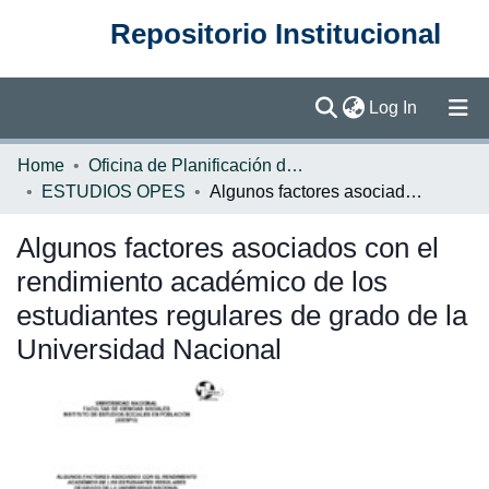
Repositorio Institucional
(current)
Log In
Communities & Collections
Home
Oficina de Planificación de la Educación Superior (OPES)
ESTUDIOS OPES
Algunos factores asociados con el rendimiento académico de los estudiantes regulares de grado de la Universidad Nacional
Browse DSpace
Algunos factores asociados con el
Statistics
rendimiento académico de los
estudiantes regulares de grado de la
Universidad Nacional