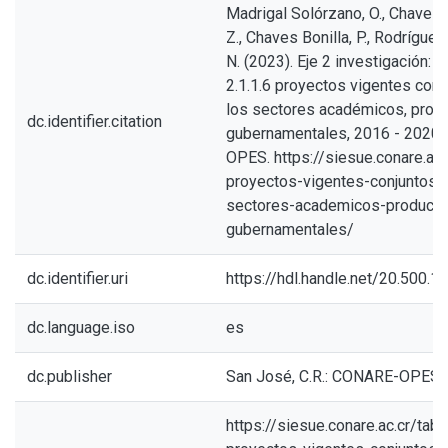
Madrigal Solórzano, O., Chaves
Z., Chaves Bonilla, P., Rodrígue
N. (2023). Eje 2 investigación: i
2.1.1.6 proyectos vigentes conj
los sectores académicos, produ
dc.identifier.citation
gubernamentales, 2016 - 2020
OPES. https://siesue.conare.ac.
proyectos-vigentes-conjuntos-
sectores-academicos-producti
gubernamentales/
dc.identifier.uri
https://hdl.handle.net/20.500.
dc.language.iso
es
dc.publisher
San José, C.R.: CONARE-OPES
https://siesue.conare.ac.cr/tabl