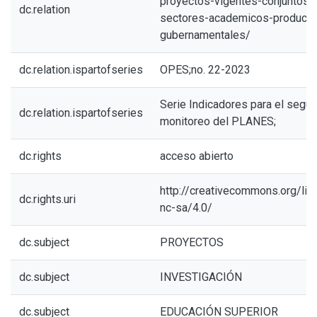
proyectos-vigentes-conjuntos-
dc.relation
sectores-academicos-producti
gubernamentales/
dc.relation.ispartofseries
OPES;no. 22-2023
Serie Indicadores para el segui
dc.relation.ispartofseries
monitoreo del PLANES;
dc.rights
acceso abierto
http://creativecommons.org/li
dc.rights.uri
nc-sa/4.0/
dc.subject
PROYECTOS
dc.subject
INVESTIGACIÓN
dc.subject
EDUCACIÓN SUPERIOR