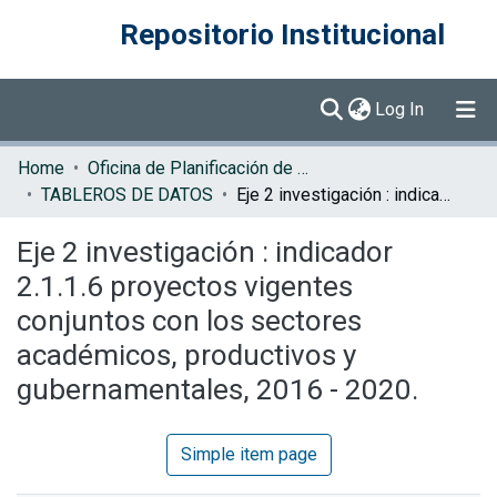
Repositorio Institucional
(current)
Log In
Communities & Collections
Home
Oficina de Planificación de la Educación Superior (OPES)
TABLEROS DE DATOS
Eje 2 investigación : indicador 2.1.1.6 proyectos vigentes conjuntos con los sectores académicos, productivos y gubernamentales, 2016 - 2020.
Browse DSpace
Eje 2 investigación : indicador
Statistics
2.1.1.6 proyectos vigentes
conjuntos con los sectores
académicos, productivos y
gubernamentales, 2016 - 2020.
Simple item page