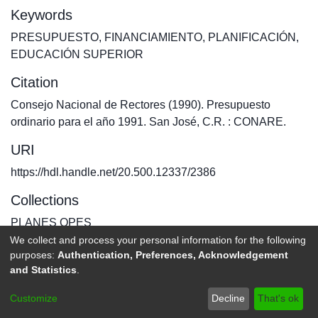
Keywords
PRESUPUESTO
,
FINANCIAMIENTO
,
PLANIFICACIÓN
,
EDUCACIÓN SUPERIOR
Citation
Consejo Nacional de Rectores (1990). Presupuesto
ordinario para el año 1991. San José, C.R. : CONARE.
URI
https://hdl.handle.net/20.500.12337/2386
Collections
PLANES OPES
We collect and process your personal information for the following
purposes:
Authentication, Preferences, Acknowledgement
Full item page
and Statistics
.
DSpace software
copyright © 2002-2026
LYRASIS
Customize
Decline
That's ok
Send Feedback
footer.link.politicas