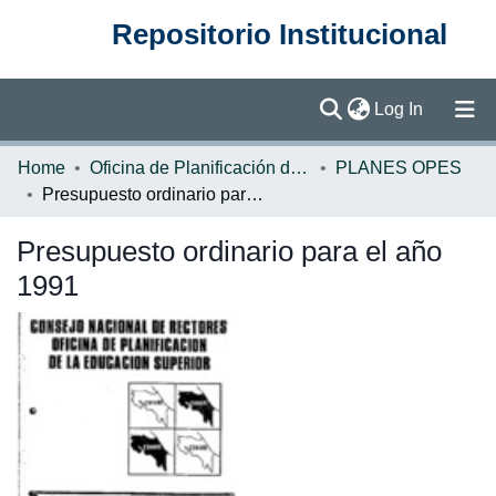
Repositorio Institucional
(current)
Log In
Communities & Collections
Home
Oficina de Planificación de la Educación Superior (OPES)
PLANES OPES
Presupuesto ordinario para el año 1991
Browse DSpace
Presupuesto ordinario para el año
Statistics
1991