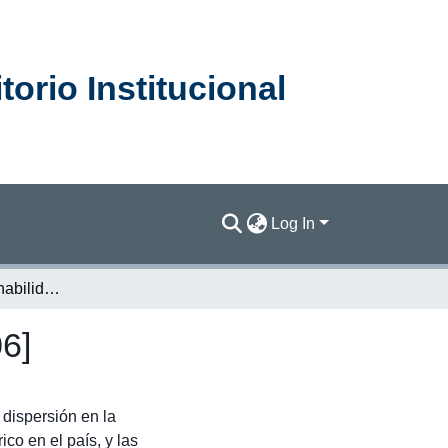
orio Institucional
Log In
MINIFORO. Gobernabilidad del recurso hidríco [2006]
6]
dispersión en la
ico en el país, y las