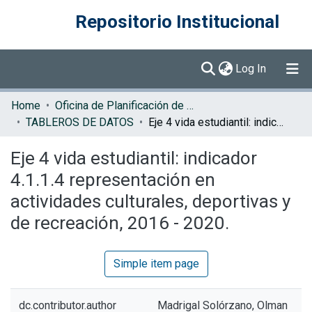
Repositorio Institucional
(current)
Log In
Communities & Collections
Home
Oficina de Planificación de la Educación Superior (OPES)
TABLEROS DE DATOS
Eje 4 vida estudiantil: indicador 4.1.1.4 representación en actividades culturales, deportivas y de recreación, 2016 - 2020.
Browse DSpace
Eje 4 vida estudiantil: indicador
Statistics
4.1.1.4 representación en
actividades culturales, deportivas y
de recreación, 2016 - 2020.
Simple item page
dc.contributor.author
Madrigal Solórzano, Olman