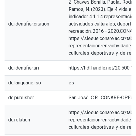
Z. Chaves Bonilla, Paola., Rodrí
Ramos, N. (2023). Eje 4 vida estu
indicador 4.1.1.4 representació
dc.identifier.citation
actividades culturales, deportiv
recreación, 2016 - 2020.CONAR
https://siesue.conare.ac.cr/tabl
representacion-en-actividades-
culturales-deportivas-y-de-rec
dc.identifier.uri
https://hdl.handle.net/20.500.
dc.language.iso
es
dc.publisher
San José, C.R.: CONARE-OPES
https://siesue.conare.ac.cr/tabl
dc.relation
representacion-en-actividades-
culturales-deportivas-y-de-rec