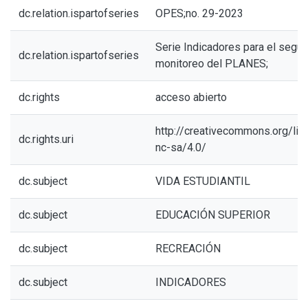
dc.relation.ispartofseries
OPES;no. 29-2023
Serie Indicadores para el segui
dc.relation.ispartofseries
monitoreo del PLANES;
dc.rights
acceso abierto
http://creativecommons.org/li
dc.rights.uri
nc-sa/4.0/
dc.subject
VIDA ESTUDIANTIL
dc.subject
EDUCACIÓN SUPERIOR
dc.subject
RECREACIÓN
dc.subject
INDICADORES