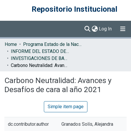
Repositorio Institucional
(current)
Log In
Communities & Collections
Home
Programa Estado de la Nación (PEN)
INFORME DEL ESTADO DE LA NACION
Browse DSpace
INVESTIGACIONES DE BASE EN
Carbono Neutralidad: Avances y Desafíos de cara al año 2021
Statistics
Carbono Neutralidad: Avances y
Desafíos de cara al año 2021
Simple item page
dc.contributor.author
Granados Solís, Alejandra