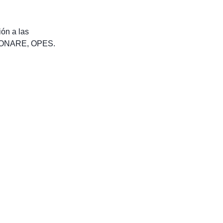
ón a las
: CONARE, OPES.