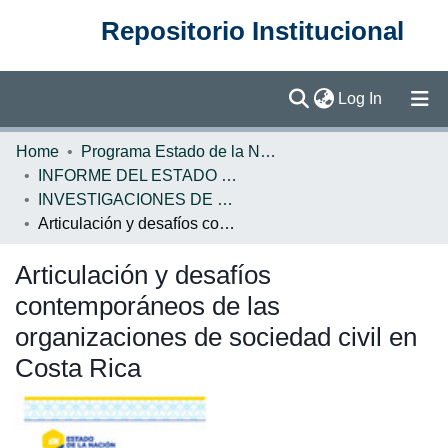
Repositorio Institucional
(current)
Log In
Communities & Collections
Home
Programa Estado de la Nación (PEN)
INFORME DEL ESTADO DE LA NACION
Browse DSpace
INVESTIGACIONES DE BASE EN
Articulación y desafíos contemporáneos de las organizaciones de sociedad civil en Costa Rica
Statistics
Articulación y desafíos
contemporáneos de las
organizaciones de sociedad civil en
Costa Rica